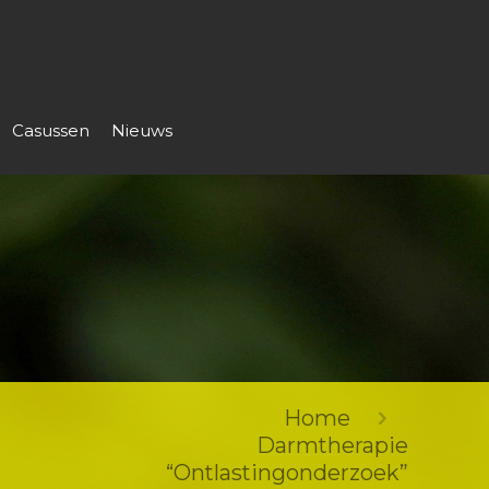
Casussen
Nieuws
Home
Darmtherapie
“Ontlastingonderzoek”