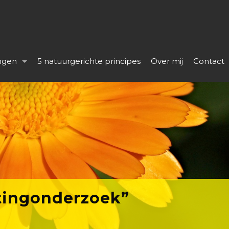
ngen
5 natuurgerichte principes
Over mij
Contact
tingonderzoek”